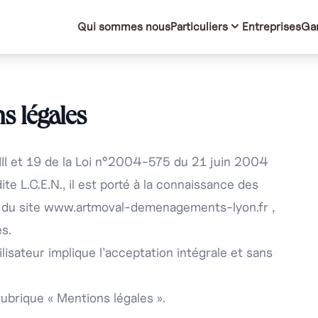
Qui sommes nous
Particuliers
Entreprises
Ga
s légales
III et 19 de la Loi n°2004-575 du 21 juin 2004
e L.C.E.N., il est porté à la connaissance des
, du site
www.artmoval-demenagements-lyon.fr
,
es.
ilisateur implique l'acceptation intégrale et sans
rubrique « Mentions légales ».