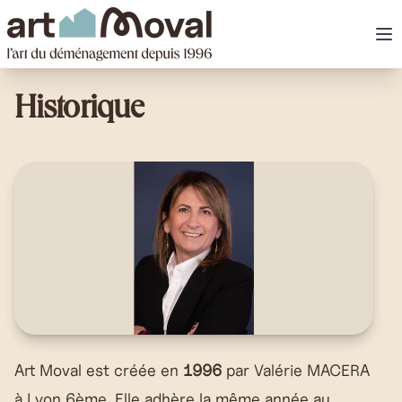
art Moval
Ou
Historique
Art Moval est créée en
1996
par Valérie MACERA
à Lyon 6ème. Elle adhère la même année au