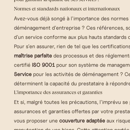
pour garantir la qualité de ses services ?
Normes et standards nationaux et internationaux
Avez-vous déjà songé à l'importance des normes d
déménagement d'entreprise ? Ces références, so
d'un service conforme aux plus hauts standards d
Pour s'en assurer, rien de tel que les certification
maîtrise parfaite
des processus et des réglementat
certifié
ISO 9001
pour son système de management
Service
pour les activités de déménagement ? Ces
déterminent la capacité du prestataire à répondr
L'importance des assurances et garanties
Et si, malgré toutes les précautions, l'imprévu se
assurances et garanties offertes par votre pres
vous proposer une
couverture adaptée
aux risques
manutention de vos biens. Cette attention portée 