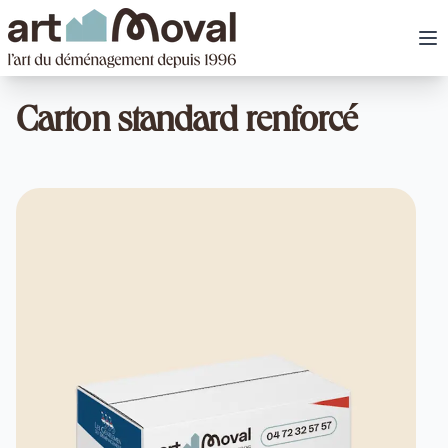
art Moval
Ou
Carton standard renforcé