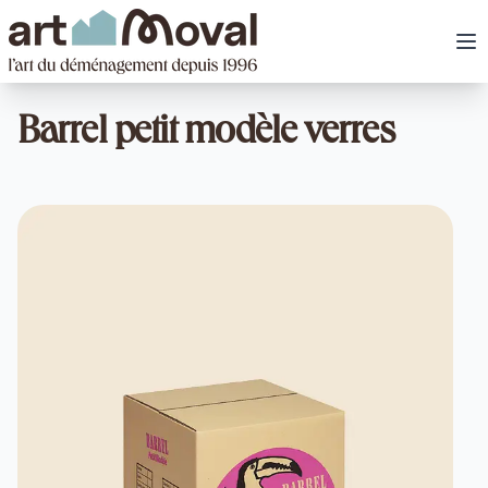
art Moval
Ou
Barrel petit modèle verres