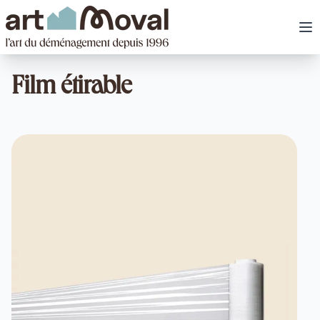
art Moval
Ou
Film étirable